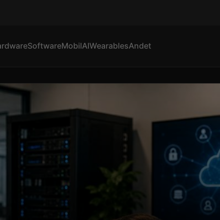
ardware
Software
Mobil
AI
Wearables
Andet