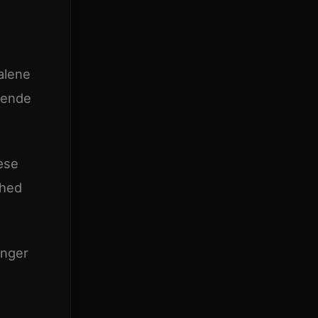
 alene
bende
æse
rhed
inger