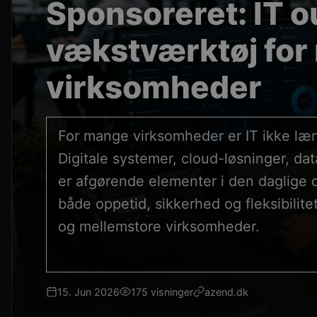
Sponsoreret: IT 
vækstværktøj fo
virksomheder
For mange virksomheder er IT ikke læn
Digitale systemer, cloud-løsninger, da
er afgørende elementer i den daglige dr
både oppetid, sikkerhed og fleksibilite
og mellemstore virksomheder.
15. Jun 2026
175 visninger
azend.dk