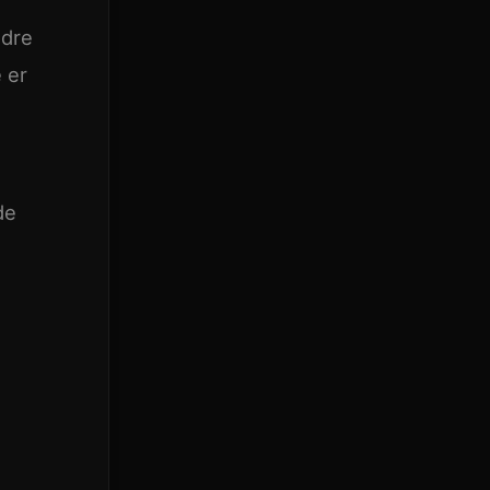
ndre
 er
de