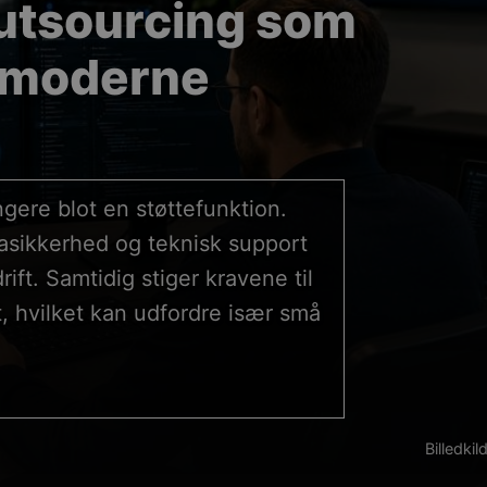
outsourcing som
r moderne
gere blot en støttefunktion.
tasikkerhed og teknisk support
ift. Samtidig stiger kravene til
t, hvilket kan udfordre især små
Billedki