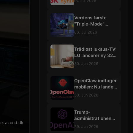
07. Jul 2026
3500 trillioner
kroner
Verdens første
"Triple-Mode"
gamingskærm:
06. Jul 2026
Philips Evnia skruer
op til vilde 540 Hz
Trådløst luksus-TV:
LG lancerer ny 32-
tommers
30. Jun 2026
"StanbyME"-
skærm med 4K og
batteri
OpenClaw indtager
mobilen: Nu lander
de selvstændige
30. Jun 2026
AI-agenter på iOS
og Android
Trump-
administrationen
lde: azend.dk
bremser
29. Jun 2026
udrulningen af