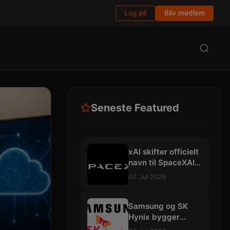
Log på
Bliv medlem
Seneste Featured
xAI skifter officielt
navn til SpaceXAI:
Planlægger
07. Jul 2026
gigantiske
datacentre i
rummet
Samsung og SK
Hynix bygger
mega-fabrikker for