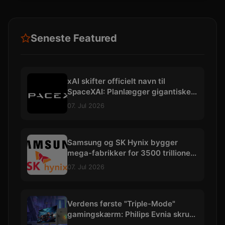
Seneste Featured
xAI skifter officielt navn til
SpaceXAI: Planlægger gigantiske
datacentre i rummet
07. Jul 2026
Samsung og SK Hynix bygger
mega-fabrikker for 3500 trillioner
kroner
07. Jul 2026
Verdens første "Triple-Mode"
gamingskærm: Philips Evnia skruer
op til vilde 540 Hz