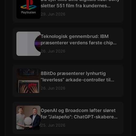
sletter 551 film fra kundernes
biblioteker
29. Jun 2026
Teknologisk gennembrud: IBM
præsenterer verdens første chip
skabt med præcision under 1 nm
26. Jun 2026
8BitDo præsenterer lynhurtig
”leverless” arkade-controller til
hardcore kampspils-entusiaster
26. Jun 2026
OpenAI og Broadcom løfter sløret
for "Jalapeño": ChatGPT-skaberens
allerførste AI-chip
25. Jun 2026