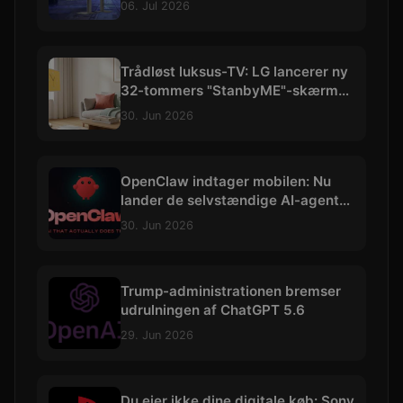
06. Jul 2026
Trådløst luksus-TV: LG lancerer ny
32-tommers "StanbyME"-skærm
med 4K og batteri
30. Jun 2026
OpenClaw indtager mobilen: Nu
lander de selvstændige AI-agenter
på iOS og Android
30. Jun 2026
Trump-administrationen bremser
udrulningen af ChatGPT 5.6
29. Jun 2026
Du ejer ikke dine digitale køb: Sony