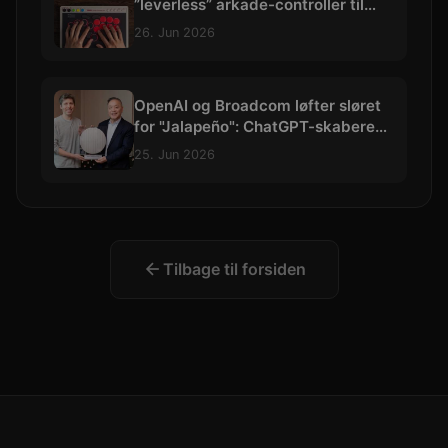
”leverless” arkade-controller til
hardcore kampspils-entusiaster
26. Jun 2026
OpenAI og Broadcom løfter sløret
for "Jalapeño": ChatGPT-skaberens
allerførste AI-chip
25. Jun 2026
Tilbage til forsiden