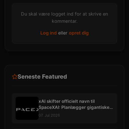
Du skal være logget ind for at skrive en
kommentar.
Log ind
eller
opret dig
Seneste Featured
xAI skifter officielt navn til
SpaceXAI: Planlægger gigantiske
datacentre i rummet
07. Jul 2026