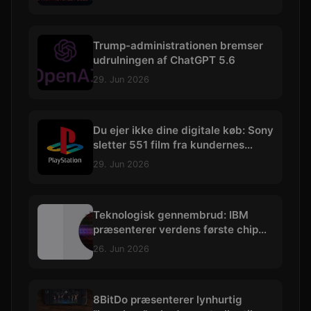
Trump-administrationen bremser
udrulningen af ChatGPT 5.6
29. Jun 2026
Du ejer ikke dine digitale køb: Sony
sletter 551 film fra kundernes
biblioteker
29. Jun 2026
Teknologisk gennembrud: IBM
præsenterer verdens første chip
skabt med præcision under 1 nm
26. Jun 2026
8BitDo præsenterer lynhurtig