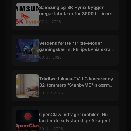
Samsung og SK Hynix bygger
mega-fabrikker for 3500 trillioner
kroner
07. Jul 2026
Verdens første "Triple-Mode"
gamingskærm: Philips Evnia skruer
op til vilde 540 Hz
06. Jul 2026
Trådløst luksus-TV: LG lancerer ny
32-tommers "StanbyME"-skærm
med 4K og batteri
30. Jun 2026
OpenClaw indtager mobilen: Nu
lander de selvstændige AI-agenter
på iOS og Android
30. Jun 2026