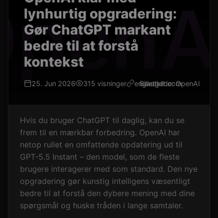
lynhurtig opgradering:
Gør ChatGPT markant
bedre til at forstå
kontekst
25. Jun 2026
315 visninger
engadget.com
Billedkilde: OpenAI
Hvis du bruger ChatGPT til daglig, kan du se
frem til en mærkbar forbedring. OpenAI har
netop rullet en omfattende opdatering ud til
GPT-5.5 Instant – den model, som de fleste
brugere interagerer med som standard. Den nye
opgradering gør kunstig intelligens væsentligt
bedre til at forstå den dybere mening med dine
spørgsmål og huske tråden i lange samtaler.