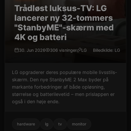
Trådløst luksus-TV: LG
lancerer ny 32-tommers
"StanbyME"-skærm med
4K og batteri
30. Jun 2026
306 visninger
LG
Billedkilde: LG
LG opgraderer deres populære mobile livsstils-
skærm. Den nye StanbyME 2 Max byder på
markante forbedringer af både opløsning,
størrelse og batterilevetid – men prislappen er
også i den høje ende.
hardware
lg
tv
monitor