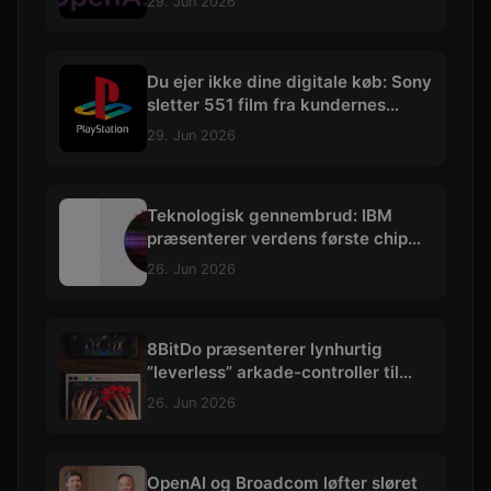
29. Jun 2026
Du ejer ikke dine digitale køb: Sony
sletter 551 film fra kundernes
biblioteker
29. Jun 2026
Teknologisk gennembrud: IBM
præsenterer verdens første chip
skabt med præcision under 1 nm
26. Jun 2026
8BitDo præsenterer lynhurtig
”leverless” arkade-controller til
hardcore kampspils-entusiaster
26. Jun 2026
OpenAI og Broadcom løfter sløret