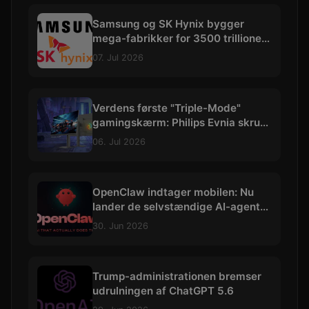
Samsung og SK Hynix bygger
mega-fabrikker for 3500 trillioner
kroner
07. Jul 2026
Verdens første "Triple-Mode"
gamingskærm: Philips Evnia skruer
op til vilde 540 Hz
06. Jul 2026
OpenClaw indtager mobilen: Nu
lander de selvstændige AI-agenter
på iOS og Android
30. Jun 2026
Trump-administrationen bremser
udrulningen af ChatGPT 5.6