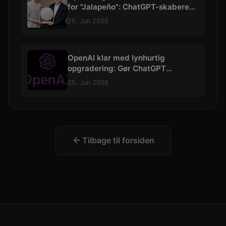
for "Jalapeño": ChatGPT-skaberens
allerførste AI-chip
25. Jun 2026
OpenAI klar med lynhurtig
opgradering: Gør ChatGPT
markant bedre til at forstå
25. Jun 2026
kontekst
Tilbage til forsiden