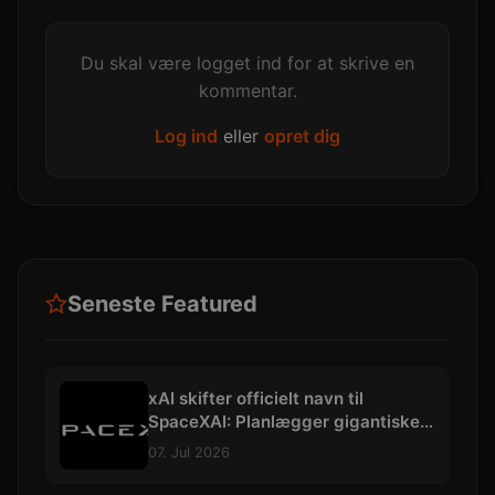
Du skal være logget ind for at skrive en
kommentar.
Log ind
eller
opret dig
Seneste Featured
xAI skifter officielt navn til
SpaceXAI: Planlægger gigantiske
datacentre i rummet
07. Jul 2026