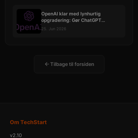
OpenAI klar med lynhurtig
opgradering: Gør ChatGPT
markant bedre til at forstå
25. Jun 2026
kontekst
Tilbage til forsiden
Om TechStart
v2.10