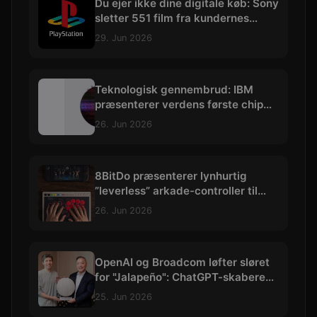
Du ejer ikke dine digitale køb: Sony
sletter 551 film fra kundernes
biblioteker
29. Jun 2026
Teknologisk gennembrud: IBM
præsenterer verdens første chip
skabt med præcision under 1 nm
26. Jun 2026
8BitDo præsenterer lynhurtig
”leverless” arkade-controller til
hardcore kampspils-entusiaster
26. Jun 2026
OpenAI og Broadcom løfter sløret
for "Jalapeño": ChatGPT-skaberens
allerførste AI-chip
25. Jun 2026