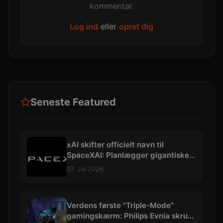
kommentar.
Log ind
eller
opret dig
Seneste Featured
xAI skifter officielt navn til
SpaceXAI: Planlægger gigantiske
datacentre i rummet
07. Jul 2026
Verdens første "Triple-Mode"
gamingskærm: Philips Evnia skruer