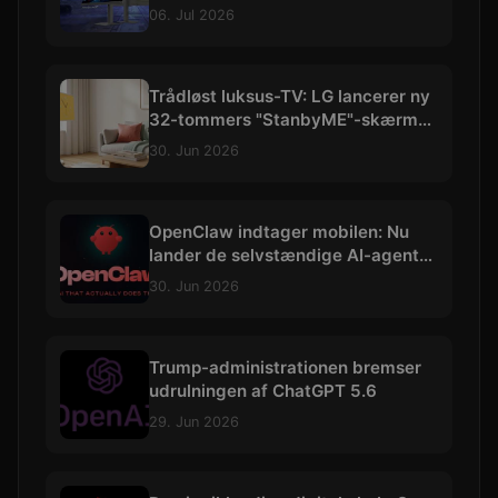
op til vilde 540 Hz
06. Jul 2026
Trådløst luksus-TV: LG lancerer ny
32-tommers "StanbyME"-skærm
med 4K og batteri
30. Jun 2026
OpenClaw indtager mobilen: Nu
lander de selvstændige AI-agenter
på iOS og Android
30. Jun 2026
Trump-administrationen bremser
udrulningen af ChatGPT 5.6
29. Jun 2026