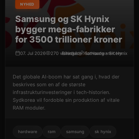
NYHED
Samsung og SK Hynix
bygger mega-fabrikker
for 3500 trillioner kroner
07. Jul 2026
270 visninger
Billedkilde: Samsung - SK Hynix
HotHardware.com
Det globale AI-boom har sat gang i, hvad der
beskrives som en af de største
infrastrukturinvesteringer i tech-historien.
Sydkorea vil fordoble sin produktion af vitale
RAM moduler.
hardware
ram
samsung
sk hynix