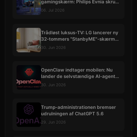
gamingskærm: Philips Evnia skruer
op til vilde 540 Hz
06. Jul 2026
Trådløst luksus-TV: LG lancerer ny
32-tommers "StanbyME"-skærm
med 4K og batteri
30. Jun 2026
OpenClaw indtager mobilen: Nu
lander de selvstændige AI-agenter
på iOS og Android
30. Jun 2026
Trump-administrationen bremser
udrulningen af ChatGPT 5.6
29. Jun 2026