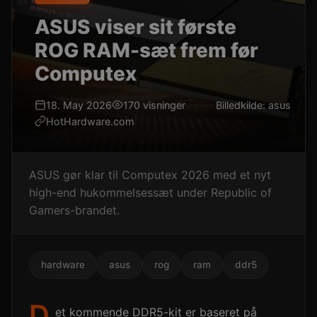
ASUS viser sit første
ROG RAM-sæt frem før
Computex
18. May 2026
170 visninger
Billedkilde: asus
HotHardware.com
ASUS gør klar til Computex 2026 med et nyt
high-end hukommelsessæt under Republic of
Gamers-brandet.
hardware
asus
rog
ram
ddr5
D
et kommende DDR5-kit er baseret på