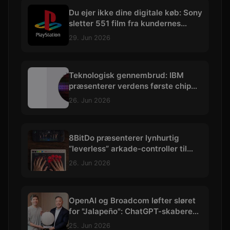
Du ejer ikke dine digitale køb: Sony
sletter 551 film fra kundernes
biblioteker
29. Jun 2026
Teknologisk gennembrud: IBM
præsenterer verdens første chip
skabt med præcision under 1 nm
26. Jun 2026
8BitDo præsenterer lynhurtig
”leverless” arkade-controller til
hardcore kampspils-entusiaster
26. Jun 2026
OpenAI og Broadcom løfter sløret
for "Jalapeño": ChatGPT-skaberens
allerførste AI-chip
25. Jun 2026