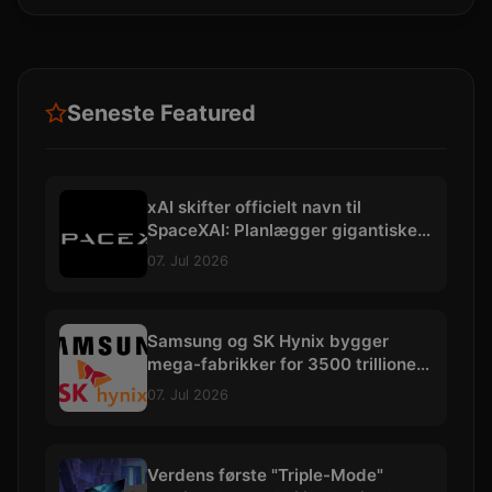
Seneste Featured
xAI skifter officielt navn til
SpaceXAI: Planlægger gigantiske
datacentre i rummet
07. Jul 2026
Samsung og SK Hynix bygger
mega-fabrikker for 3500 trillioner
kroner
07. Jul 2026
Verdens første "Triple-Mode"