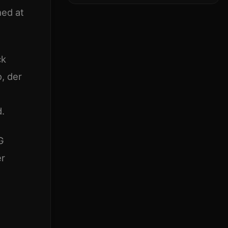
skaberens
med at
allerførste AI-chip
ck
, der
d.
G
er