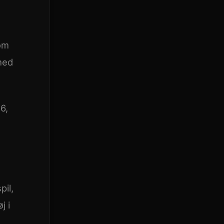
om
med
6,
pil,
j i