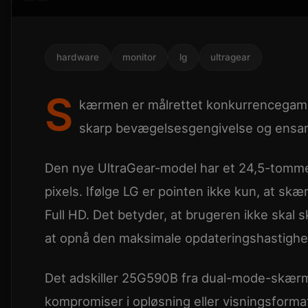
hardware
monitor
lg
ultragear
S
kærmen er målrettet konkurrencegamer
skarp bevægelsesgengivelse og ensart
Den nye UltraGear-model har et 24,5-tomme
pixels. Ifølge LG er pointen ikke kun, at s
Full HD. Det betyder, at brugeren ikke skal s
at opnå den maksimale opdateringshastighe
Det adskiller 25G590B fra dual-mode-skærm
kompromiser i opløsning eller visningsforma