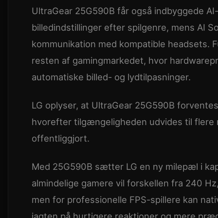
UltraGear 25G590B får også indbyggede AI-f
billedindstillinger efter spilgenre, mens AI 
kommunikation med kompatible headsets. F
resten af gamingmarkedet, hvor hardwarepr
automatiske billed- og lydtilpasninger.
LG oplyser, at UltraGear 25G590B forventes 
hvorefter tilgængeligheden udvides til flere
offentliggjort.
Med 25G590B sætter LG en ny milepæl i kap
almindelige gamere vil forskellen fra 240 Hz
men for professionelle FPS-spillere kan nativ
jagten på hurtigere reaktioner og mere præc