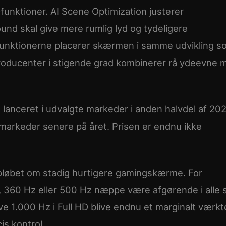
unktioner. AI Scene Optimization justerer
Sound skal give mere rumlig lyd og tydeligere
unktionerne placerer skærmen i samme udvikling s
oducenter i stigende grad kombinerer rå ydeevne 
lanceret i udvalgte markeder i anden halvdel af 202
 markeder senere på året. Prisen er endnu ikke
løbet om stadig hurtigere gamingskærme. For
, 360 Hz eller 500 Hz næppe være afgørende i alle s
e 1.000 Hz i Full HD blive endnu et marginalt værktø
is kontrol.