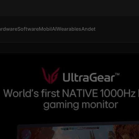
ardware
Software
Mobil
AI
Wearables
Andet