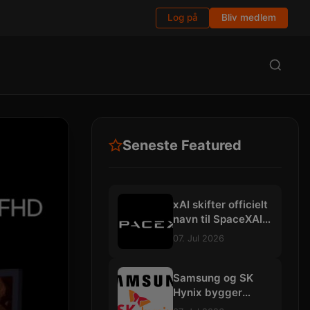
Log på
Bliv medlem
Seneste Featured
xAI skifter officielt
navn til SpaceXAI:
Planlægger
07. Jul 2026
gigantiske
datacentre i
rummet
Samsung og SK
Hynix bygger
mega-fabrikker for