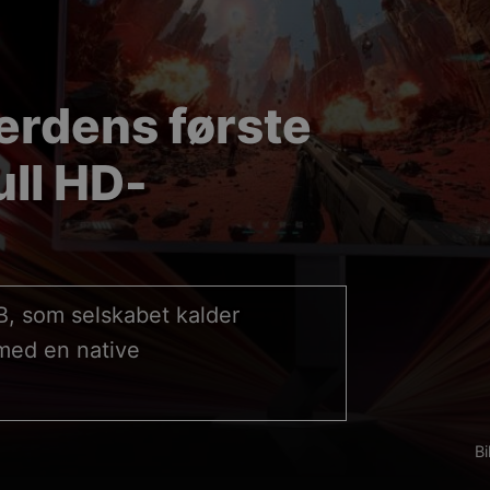
erdens første
ull HD-
B, som selskabet kalder
med en native
Bi