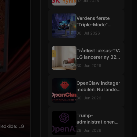
07. Jul 2026
3500 trillioner
kroner
Verdens første
"Triple-Mode"
gamingskærm:
06. Jul 2026
Philips Evnia skruer
op til vilde 540 Hz
Trådløst luksus-TV:
LG lancerer ny 32-
tommers
30. Jun 2026
"StanbyME"-
skærm med 4K og
batteri
OpenClaw indtager
mobilen: Nu lander
de selvstændige
30. Jun 2026
AI-agenter på iOS
og Android
Trump-
administrationen
lledkilde: LG
bremser
29. Jun 2026
udrulningen af