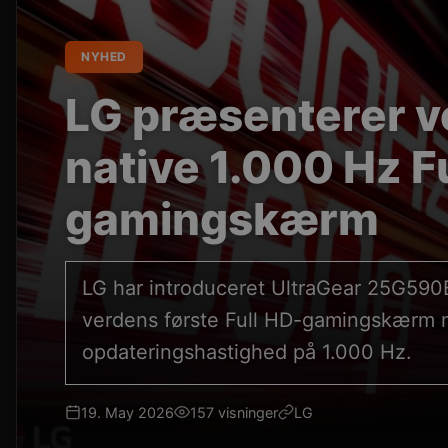
NYHED
LG præsenterer v
native 1.000 Hz F
gamingskærm
LG har introduceret UltraGear 25G590
verdens første Full HD-gamingskærm 
opdateringshastighed på 1.000 Hz.
19. May 2026
157 visninger
LG