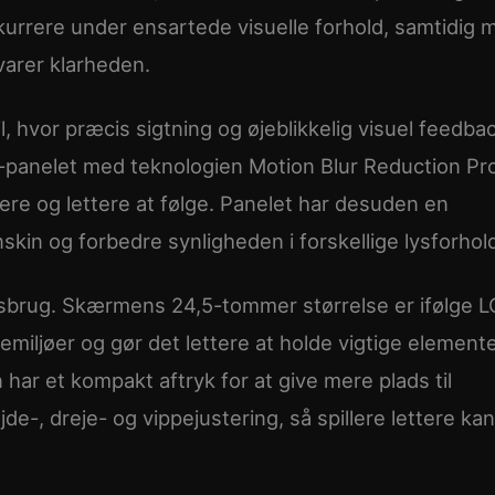
nkurrere under ensartede visuelle forhold, samtidig 
arer klarheden.
l, hvor præcis sigtning og øjeblikkelig visuel feedba
Hz-panelet med teknologien Motion Blur Reduction Pro
re og lettere at følge. Panelet har desuden en
skin og forbedre synligheden i forskellige lysforhol
tsbrug. Skærmens 24,5-tommer størrelse er ifølge L
emiljøer og gør det lettere at holde vigtige element
n har et kompakt aftryk for at give mere plads til
de-, dreje- og vippejustering, så spillere lettere kan