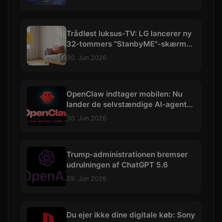
Trådløst luksus-TV: LG lancerer ny
32-tommers "StanbyME"-skærm
med 4K og batteri
30. Jun 2026
OpenClaw indtager mobilen: Nu
lander de selvstændige AI-agenter
på iOS og Android
30. Jun 2026
Trump-administrationen bremser
udrulningen af ChatGPT 5.6
29. Jun 2026
Du ejer ikke dine digitale køb: Sony