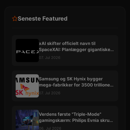
Seneste Featured
xAI skifter officielt navn til
SpaceXAI: Planlægger gigantiske
datacentre i rummet
07. Jul 2026
Samsung og SK Hynix bygger
mega-fabrikker for 3500 trillioner
kroner
07. Jul 2026
Verdens første "Triple-Mode"
gamingskærm: Philips Evnia skruer
op til vilde 540 Hz
06. Jul 2026