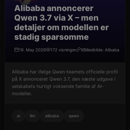
Alibaba annoncerer
Qwen 3.7 via X – men
detaljer om modellen er
stadig sparsomme
19. May 2026
172 visninger
X
Billedkilde: Alibaba
Alibaba har ifølge Qwen-teamets officielle profil
på X annonceret Qwen 3.7, den næste udgave i
selskabets hurtigt voksende familie af AI-
modeller.
ai
llm
alibaba
qwen