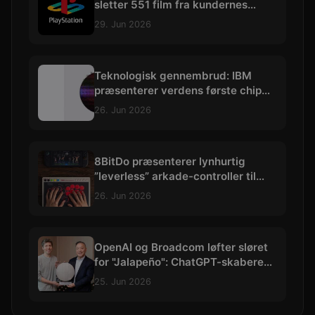
sletter 551 film fra kundernes
biblioteker
29. Jun 2026
Teknologisk gennembrud: IBM
præsenterer verdens første chip
skabt med præcision under 1 nm
26. Jun 2026
8BitDo præsenterer lynhurtig
”leverless” arkade-controller til
hardcore kampspils-entusiaster
26. Jun 2026
OpenAI og Broadcom løfter sløret
for "Jalapeño": ChatGPT-skaberens
allerførste AI-chip
25. Jun 2026