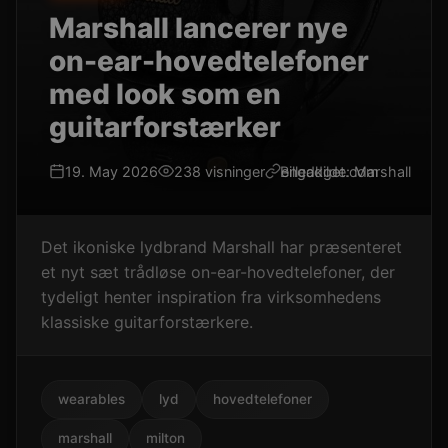
Marshall lancerer nye
on-ear-hovedtelefoner
med look som en
guitarforstærker
19. May 2026
238 visninger
Billedkilde: Marshall
engadget.com
Det ikoniske lydbrand Marshall har præsenteret
et nyt sæt trådløse on-ear-hovedtelefoner, der
tydeligt henter inspiration fra virksomhedens
klassiske guitarforstærkere.
wearables
lyd
hovedtelefoner
marshall
milton