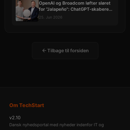
OpenAI og Broadcom løfter sløret
for "Jalapeño": ChatGPT-skaberens
allerførste AI-chip
25. Jun 2026
Tilbage til forsiden
Om TechStart
v2.10
Dansk nyhedsportal med nyheder indenfor IT og