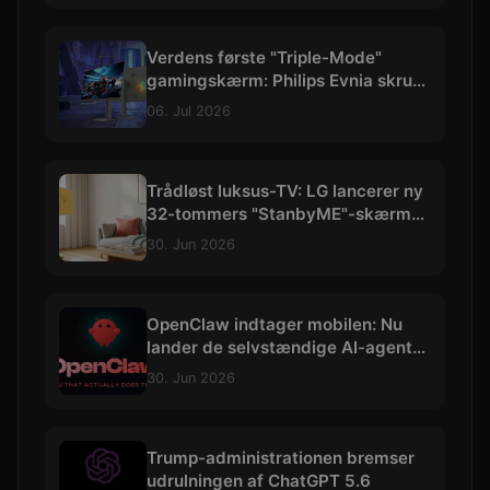
Verdens første "Triple-Mode"
gamingskærm: Philips Evnia skruer
op til vilde 540 Hz
06. Jul 2026
Trådløst luksus-TV: LG lancerer ny
32-tommers "StanbyME"-skærm
med 4K og batteri
30. Jun 2026
OpenClaw indtager mobilen: Nu
lander de selvstændige AI-agenter
på iOS og Android
30. Jun 2026
Trump-administrationen bremser
udrulningen af ChatGPT 5.6