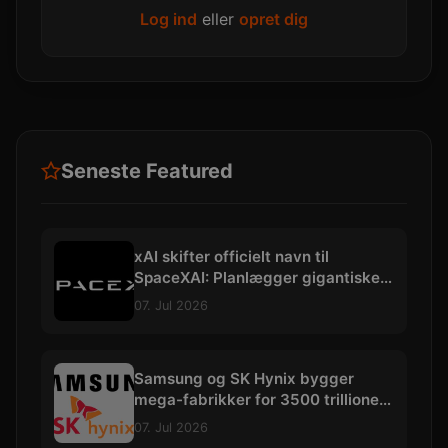
Log ind
eller
opret dig
Seneste Featured
xAI skifter officielt navn til
SpaceXAI: Planlægger gigantiske
datacentre i rummet
07. Jul 2026
Samsung og SK Hynix bygger
mega-fabrikker for 3500 trillioner
kroner
07. Jul 2026