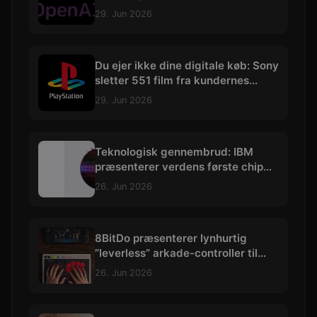
29. Jun 2026
Du ejer ikke dine digitale køb: Sony
sletter 551 film fra kundernes
biblioteker
29. Jun 2026
Teknologisk gennembrud: IBM
præsenterer verdens første chip
skabt med præcision under 1 nm
26. Jun 2026
8BitDo præsenterer lynhurtig
”leverless” arkade-controller til
hardcore kampspils-entusiaster
26. Jun 2026