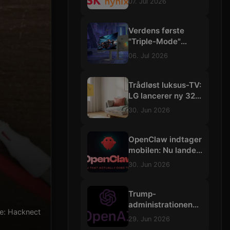
07. Jul 2026
3500 trillioner
kroner
Verdens første
"Triple-Mode"
gamingskærm:
06. Jul 2026
Philips Evnia skruer
op til vilde 540 Hz
Trådløst luksus-TV:
LG lancerer ny 32-
tommers
30. Jun 2026
"StanbyME"-
skærm med 4K og
batteri
OpenClaw indtager
mobilen: Nu lander
de selvstændige
30. Jun 2026
AI-agenter på iOS
og Android
Trump-
administrationen
lde: Hacknect
bremser
29. Jun 2026
udrulningen af