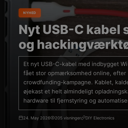
NYHED
Nyt USB-C kabel s
og hackingværktøj
Et nyt USB-C-kabel med indbygget Wi-F
fået stor opmærksomhed online, efter 
crowdfunding-kampagne. Kablet, kaldet
øjekast et helt almindeligt opladnings
hardware til fjernstyring og automatise
24. May 2026
205 visninger
DIY Electronics