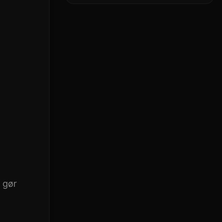
skaberens
allerførste AI-chip
 gør