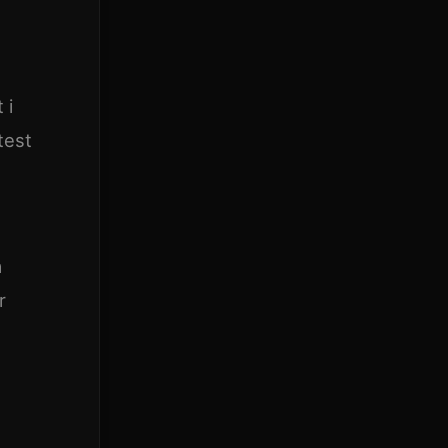
 i
test
a
r