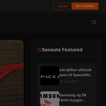
Log på
Bliv medlem
Seneste Featured
xAI skifter officielt
navn til SpaceXAI:
Planlægger
07. Jul 2026
gigantiske
datacentre i
rummet
Samsung og SK
Hynix bygger
mega-fabrikker for