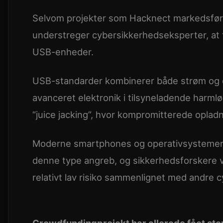
Selvom projekter som Hacknect markedsføres 
understreger cybersikkerhedseksperter, at t
USB-enheder.
USB-standarder kombinerer både strøm og dat
avanceret elektronik i tilsyneladende harm
“juice jacking”, hvor kompromitterede oplad
Moderne smartphones og operativsystemer h
denne type angreb, og sikkerhedsforskere vu
relativt lav risiko sammenlignet med andre c
Crowdfundingprojekt har allerede fået s