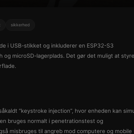
t
sikkerhed
nde i USB-stikket og inkluderer en ESP32-S3
h og microSD-lagerplads. Det gør det muligt at styr
rflade.
åkaldt “keystroke injection”, hvor enheden kan sim
nen bruges normalt i penetrationstest og
gså misbruges til angreb mod computere og mobile