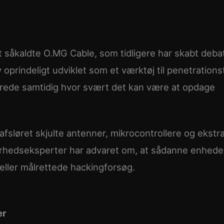
såkaldte O.MG Cable, som tidligere har skabt debat
prindeligt udviklet som et værktøj til penetrations
rede samtidig hvor svært det kan være at opdage
fsløret skjulte antenner, mikrocontrollere og ekstr
kkerhedseksperter har advaret om, at sådanne enhede
 eller målrettede hackingforsøg.
er