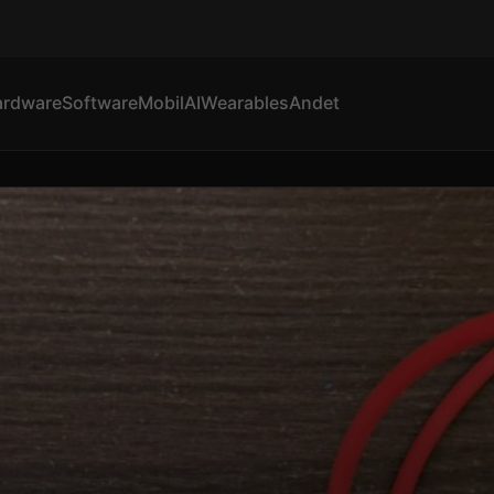
ardware
Software
Mobil
AI
Wearables
Andet