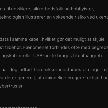
til udviklere, sikkerhedsfolk og hobbyister,
eknologien illustrerer en voksende risiko ved uken
a i samme kabel, hvilket gør det muligt at skjule
løst tilbehør. Fænomenet forbindes ofte med begreb
ningskabler eller USB-porte bruges til dataangreb.
ar dog indført flere sikkerhedsforanstaltninger m
rderer generelt, at almindelige brugere fortsat har
ybertrusler.
tor opmærksomhed