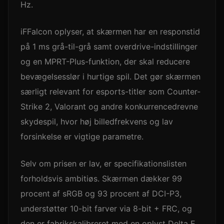
Hz.
iFFalcon oplyser, at skærmen har en responstid
på 1 ms grå-til-grå samt overdrive-indstillinger
og en MPRT-Plus-funktion, der skal reducere
bevægelsesslør i hurtige spil. Det gør skærmen
særligt relevant for esports-titler som Counter-
Strike 2, Valorant og andre konkurrencedrevne
skydespil, hvor høj billedfrekvens og lav
forsinkelse er vigtige parametre.
Selv om prisen er lav, er specifikationslisten
forholdsvis ambitiøs. Skærmen dækker 99
procent af sRGB og 93 procent af DCI-P3,
understøtter 10-bit farver via 8-bit + FRC, og
den er fabrikskalibreret med en oplyst Delta E