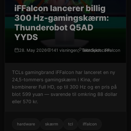
iFFalcon lancerer billig
300 Hz-gamingskærm:
Thunderobot Q5AD
YYDS
28. May 2026
141 visninger
TechSpot.com
Billedkilde: iFFalcon
TCLs gamingbrand iFFalcon har lanceret en ny
24,5-tommers gamingskærm i Kina, der
kombinerer Full HD, op til 300 Hz og en pris på
blot 599 yuan — svarende til omkring 88 dollar
eller 570 kr.
hardware
skærm
tcl
iffalcon