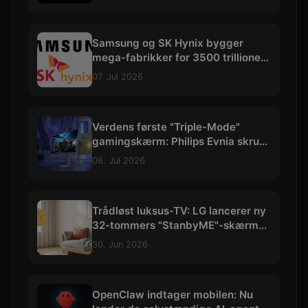
Samsung og SK Hynix bygger
mega-fabrikker for 3500 trillioner
kroner
07. Jul 2026
Verdens første "Triple-Mode"
gamingskærm: Philips Evnia skruer
op til vilde 540 Hz
06. Jul 2026
Trådløst luksus-TV: LG lancerer ny
32-tommers "StanbyME"-skærm
med 4K og batteri
30. Jun 2026
OpenClaw indtager mobilen: Nu