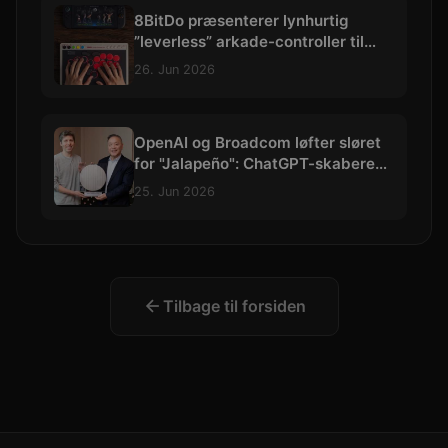
8BitDo præsenterer lynhurtig
”leverless” arkade-controller til
hardcore kampspils-entusiaster
26. Jun 2026
OpenAI og Broadcom løfter sløret
for "Jalapeño": ChatGPT-skaberens
allerførste AI-chip
25. Jun 2026
Tilbage til forsiden