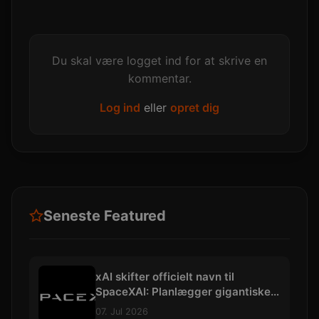
Du skal være logget ind for at skrive en
kommentar.
Log ind
eller
opret dig
Seneste Featured
xAI skifter officielt navn til
SpaceXAI: Planlægger gigantiske
datacentre i rummet
07. Jul 2026