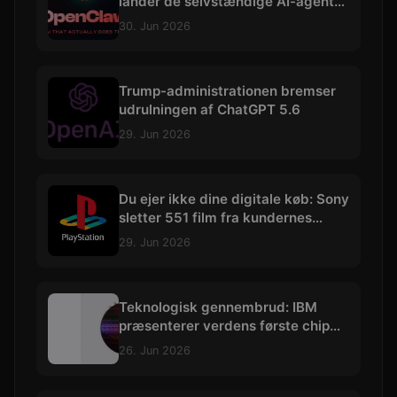
lander de selvstændige AI-agenter
på iOS og Android
30. Jun 2026
Trump-administrationen bremser
udrulningen af ChatGPT 5.6
29. Jun 2026
Du ejer ikke dine digitale køb: Sony
sletter 551 film fra kundernes
biblioteker
29. Jun 2026
Teknologisk gennembrud: IBM
præsenterer verdens første chip
skabt med præcision under 1 nm
26. Jun 2026