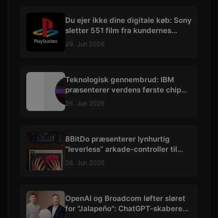
Du ejer ikke dine digitale køb: Sony
sletter 551 film fra kundernes
biblioteker
29. Jun 2026
Teknologisk gennembrud: IBM
præsenterer verdens første chip
skabt med præcision under 1 nm
26. Jun 2026
8BitDo præsenterer lynhurtig
”leverless” arkade-controller til
hardcore kampspils-entusiaster
26. Jun 2026
OpenAI og Broadcom løfter sløret
for "Jalapeño": ChatGPT-skaberens