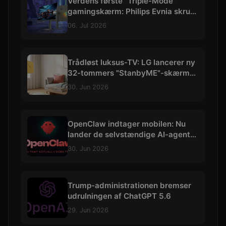
Verdens første "Triple-Mode"
gamingskærm: Philips Evnia skruer
op til vilde 540 Hz
06. Jul 2026
Trådløst luksus-TV: LG lancerer ny
32-tommers "StanbyME"-skærm
med 4K og batteri
30. Jun 2026
OpenClaw indtager mobilen: Nu
lander de selvstændige AI-agenter
på iOS og Android
30. Jun 2026
Trump-administrationen bremser
udrulningen af ChatGPT 5.6
29. Jun 2026