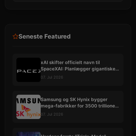
Seneste Featured
xAI skifter officielt navn til
SpaceXAI: Planlægger gigantiske
datacentre i rummet
07. Jul 2026
Samsung og SK Hynix bygger
mega-fabrikker for 3500 trillioner
kroner
07. Jul 2026