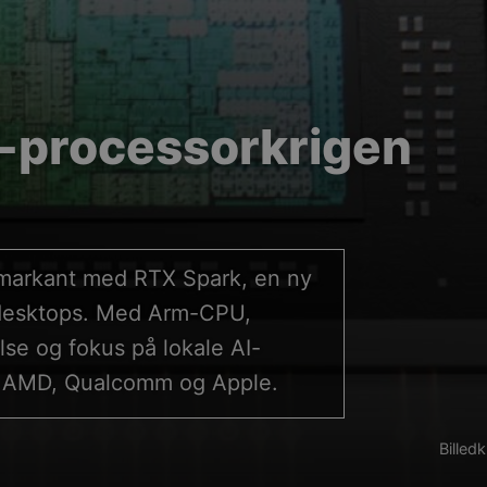
pc-processorkrigen
t markant med RTX Spark, en ny
å desktops. Med Arm-CPU,
se og fokus på lokale AI-
l, AMD, Qualcomm og Apple.
Billed