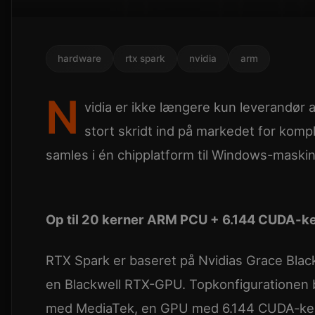
hardware
rtx spark
nvidia
arm
N
vidia er ikke længere kun leverandør a
stort skridt ind på markedet for kom
samles i én chipplatform til Windows-maskin
Op til 20 kerner ARM PCU + 6.144 CUDA-k
RTX Spark er baseret på Nvidias Grace Bla
en Blackwell RTX-GPU. Topkonfigurationen 
med MediaTek, en GPU med 6.144 CUDA-ker