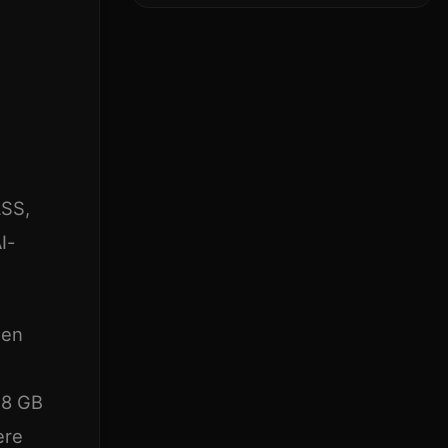
skaberens
allerførste AI-chip
LSS,
I-
 en
28 GB
ere