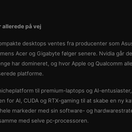
 allerede på vej
kompakte desktops ventes fra producenter som Asu
, mens Acer og Gigabyte følger senere. Nvidia går 
 længe har domineret, og hvor Apple og Qualcomm all
serede platforme.
icheplatform til premium-laptops og AI-entusiaster, 
en for AI, CUDA og RTX-gaming til at skabe en ny ka
 hele markeder med sin software- og hardwarestrate
t samme med selve pc-processoren.