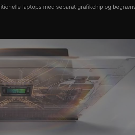
aditionelle laptops med separat grafikchip og begræn