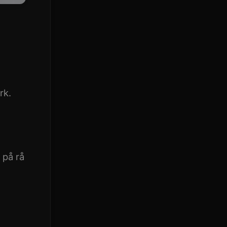
rk.
 på rå