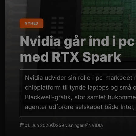
NYHED
Nvidia går ind i 
med RTX Spark
Nvidia udvider sin rolle i pc-markede
chipplatform til tynde laptops og sm
Blackwell-grafik, stor samlet hukommel
agenter udfordre selskabet både Inte
01. Jun 2026
259 visninger
NVIDIA