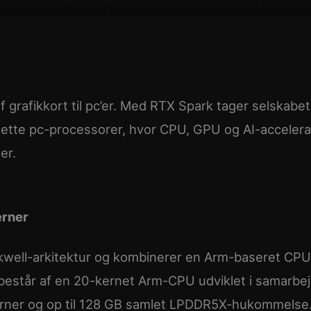
f grafikkort til pc’er. Med RTX Spark tager selskabet
plette pc-processorer, hvor CPU, GPU og AI-accelera
er.
erner
ckwell-arkitektur og kombinerer en Arm-baseret CP
består af en 20-kernet Arm-CPU udviklet i samarbe
ner og op til 128 GB samlet LPDDR5X-hukommelse