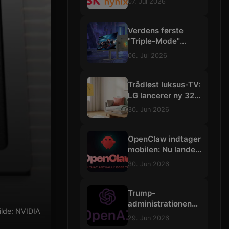
07. Jul 2026
3500 trillioner
kroner
Verdens første
"Triple-Mode"
gamingskærm:
06. Jul 2026
Philips Evnia skruer
op til vilde 540 Hz
Trådløst luksus-TV:
LG lancerer ny 32-
tommers
30. Jun 2026
"StanbyME"-
skærm med 4K og
batteri
OpenClaw indtager
mobilen: Nu lander
de selvstændige
30. Jun 2026
AI-agenter på iOS
og Android
Trump-
administrationen
kilde: NVIDIA
bremser
29. Jun 2026
udrulningen af