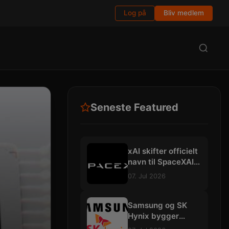
Log på
Bliv medlem
Seneste Featured
xAI skifter officielt
navn til SpaceXAI:
Planlægger
07. Jul 2026
gigantiske
datacentre i
rummet
Samsung og SK
Hynix bygger
mega-fabrikker for