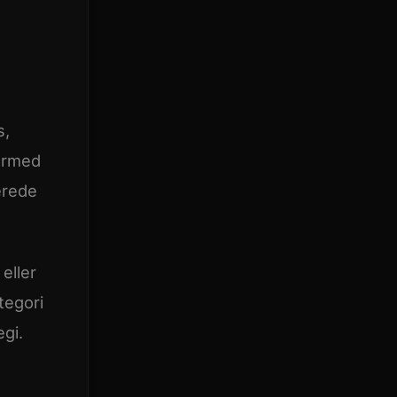
s,
dermed
erede
eller
tegori
gi.