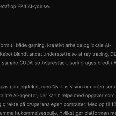
petaflop FP4 AI-ydelse.
rm til både gaming, kreativt arbejde og lokale AI-
abet blandt andet understøttelse af ray tracing, D
en samme CUDA-softwarestack, som bruges bredt i A
gvis gamingdelen, men Nvidias vision om pc’en som
åkaldte AI-agenter, der kan hjælpe med opgaver som
 direkte på brugerens egen computer. Med op til 1
amme hukommelsespulje, hvilket gør platformen m