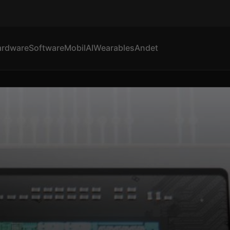
ardware
Software
Mobil
AI
Wearables
Andet