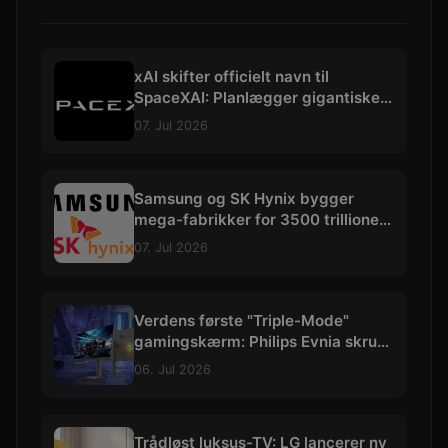
xAI skifter officielt navn til
SpaceXAI: Planlægger gigantiske
datacentre i rummet
07. Jul 2026
Samsung og SK Hynix bygger
mega-fabrikker for 3500 trillioner
kroner
07. Jul 2026
Verdens første "Triple-Mode"
gamingskærm: Philips Evnia skruer
op til vilde 540 Hz
06. Jul 2026
Trådløst luksus-TV: LG lancerer ny