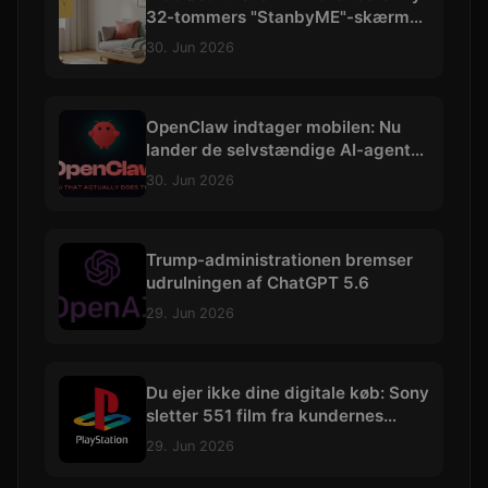
32-tommers "StanbyME"-skærm
med 4K og batteri
30. Jun 2026
OpenClaw indtager mobilen: Nu
lander de selvstændige AI-agenter
på iOS og Android
30. Jun 2026
Trump-administrationen bremser
udrulningen af ChatGPT 5.6
29. Jun 2026
Du ejer ikke dine digitale køb: Sony
sletter 551 film fra kundernes
biblioteker
29. Jun 2026