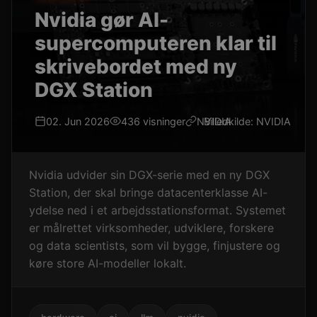
Nvidia gør AI-
supercomputeren klar til
skrivebordet med ny
DGX Station
02. Jun 2026
436 visninger
NVIDIA
Billedkilde: NVIDIA
Nvidia udvider sin DGX-serie med en ny DGX
Station, der skal bringe datacenterklasse AI-
ydelse ned i et arbejdsstationsformat. Systemet
er målrettet virksomheder, udviklere, forskere
og data scientists, som vil bygge, finjustere og
køre store AI-modeller lokalt.