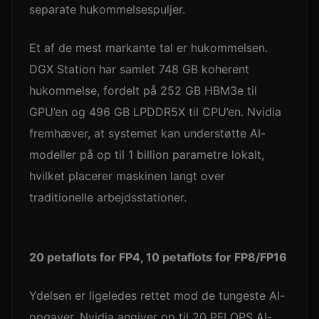
separate hukommelsespuljer.
Et af de mest markante tal er hukommelsen.
DGX Station har samlet 748 GB koherent
hukommelse, fordelt på 252 GB HBM3e til
GPU’en og 496 GB LPDDR5X til CPU’en. Nvidia
fremhæver, at systemet kan understøtte AI-
modeller på op til 1 billion parametre lokalt,
hvilket placerer maskinen langt over
traditionelle arbejdsstationer.
20 petaflots for FP4, 10 petaflots for FP8/FP16
Ydelsen er ligeledes rettet mod de tungeste AI-
opgaver. Nvidia angiver op til 20 PFLOPS AI-