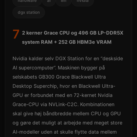
hardware
ai
llm
nvidia
dgx station
7
2 kerner Grace CPU og 496 GB LP-DDR5X
system RAM + 252 GB HBM3e VRAM
Nvidia kalder selv DGX Station for en “deskside
AI supercomputer”. Maskinen bygger på
selskabets GB300 Grace Blackwell Ultra
Desktop Superchip, hvor en Blackwell Ultra-
GPU er forbundet med en 72-kernet Nvidia
Grace-CPU via NVLink-C2C. Kombinationen
skal give høj båndbredde mellem CPU og GPU
og gøre det muligt at arbejde med meget store
AI-modeller uden at skulle flytte data mellem