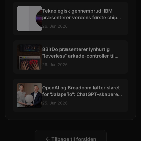
Teknologisk gennembrud: IBM
præsenterer verdens første chip
skabt med præcision under 1 nm
26. Jun 2026
8BitDo præsenterer lynhurtig
”leverless” arkade-controller til
hardcore kampspils-entusiaster
26. Jun 2026
OpenAI og Broadcom løfter sløret
for "Jalapeño": ChatGPT-skaberens
allerførste AI-chip
25. Jun 2026
Tilbage til forsiden