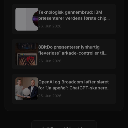
Teknologisk gennembrud: IBM
præsenterer verdens første chip
skabt med præcision under 1 nm
26. Jun 2026
8BitDo præsenterer lynhurtig
”leverless” arkade-controller til
hardcore kampspils-entusiaster
26. Jun 2026
OpenAI og Broadcom løfter sløret
for "Jalapeño": ChatGPT-skaberens
allerførste AI-chip
25. Jun 2026