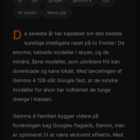
ai
llm
google
gemma 4
12b
lm studio
llama.cpp
D
e seneste år har kapløbet om den bedste
kunstige intelligens raset på to fronter: De
enorme, lukkede modeller i skyen, og de
mindre, åbne modeller, som udviklere frit kan
downloade og køre lokalt. Med lanceringen af
Gemma 4 12B slår Google fast, at de mindre
modeller for alvor har indhentet de tunge
drenge i klassen.
Gemma 4-familien bygger videre på
forskningen bag Googles flagskib, Gemini, men
er optimeret til at være ekstremt effektiv. Med