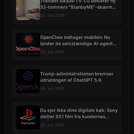
Trådløst luksus-TV: LG lancerer ny
32-tommers "StanbyME"-skærm
med 4K og batteri
30. Jun 2026
OpenClaw indtager mobilen: Nu
lander de selvstændige AI-agenter
på iOS og Android
30. Jun 2026
Trump-administrationen bremser
udrulningen af ChatGPT 5.6
29. Jun 2026
Du ejer ikke dine digitale køb: Sony
sletter 551 film fra kundernes
biblioteker
29. Jun 2026