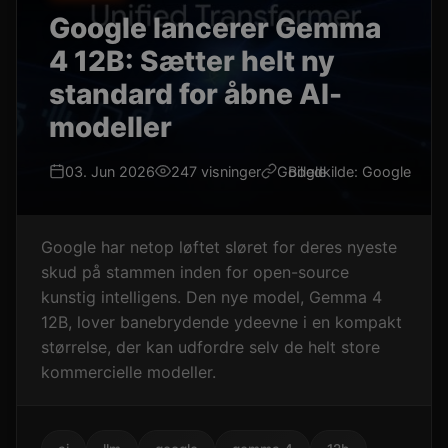
Google lancerer Gemma
4 12B: Sætter helt ny
standard for åbne AI-
modeller
03. Jun 2026
247 visninger
Google
Billedkilde: Google
Google har netop løftet sløret for deres nyeste
skud på stammen inden for open-source
kunstig intelligens. Den nye model, Gemma 4
12B, lover banebrydende ydeevne i en kompakt
størrelse, der kan udfordre selv de helt store
kommercielle modeller.