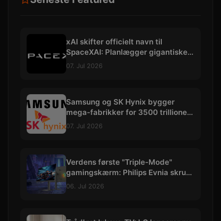
xAI skifter officielt navn til
SpaceXAI: Planlægger gigantiske
datacentre i rummet
07. Jul 2026
Samsung og SK Hynix bygger
mega-fabrikker for 3500 trillioner
kroner
07. Jul 2026
Verdens første "Triple-Mode"
gamingskærm: Philips Evnia skruer
op til vilde 540 Hz
06. Jul 2026