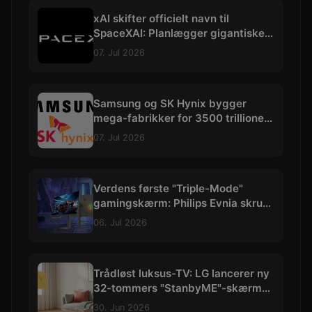
xAI skifter officielt navn til
SpaceXAI: Planlægger gigantiske
datacentre i rummet
07. Jul 2026
Samsung og SK Hynix bygger
mega-fabrikker for 3500 trillioner
kroner
07. Jul 2026
Verdens første "Triple-Mode"
gamingskærm: Philips Evnia skruer
op til vilde 540 Hz
06. Jul 2026
Trådløst luksus-TV: LG lancerer ny
32-tommers "StanbyME"-skærm
med 4K og batteri
30. Jun 2026