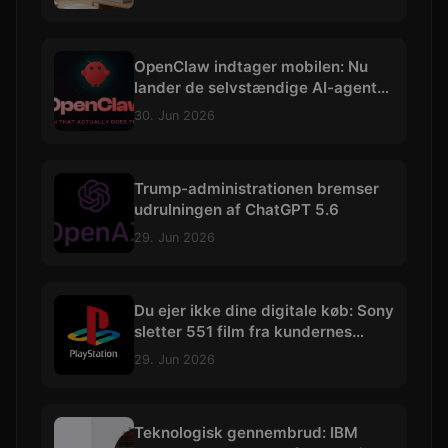
OpenClaw indtager mobilen: Nu
lander de selvstændige AI-agenter
på iOS og Android
30. Jun 2026
Trump-administrationen bremser
udrulningen af ChatGPT 5.6
29. Jun 2026
Du ejer ikke dine digitale køb: Sony
sletter 551 film fra kundernes
biblioteker
29. Jun 2026
Teknologisk gennembrud: IBM