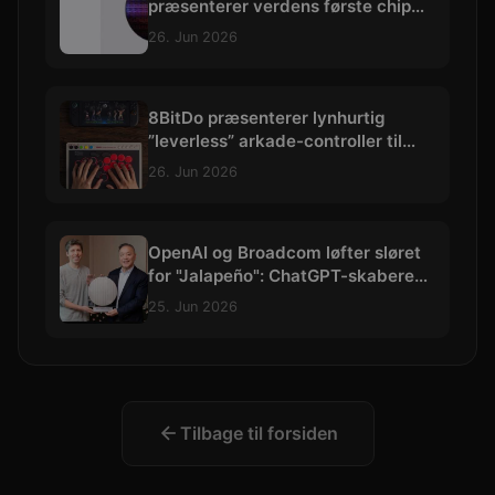
præsenterer verdens første chip
skabt med præcision under 1 nm
26. Jun 2026
8BitDo præsenterer lynhurtig
”leverless” arkade-controller til
hardcore kampspils-entusiaster
26. Jun 2026
OpenAI og Broadcom løfter sløret
for "Jalapeño": ChatGPT-skaberens
allerførste AI-chip
25. Jun 2026
Tilbage til forsiden