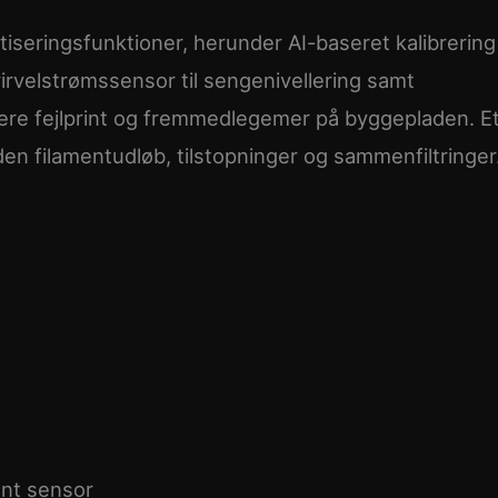
seringsfunktioner, herunder AI-baseret kalibrering
irvelstrømssensor til sengenivellering samt
ere fejlprint og fremmedlegemer på byggepladen. E
n filamentudløb, tilstopninger og sammenfiltringer
ent sensor