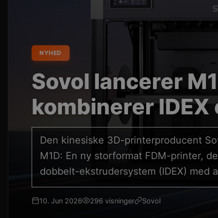
NYHED
Sovol lancerer M1
kombinerer IDEX 
Den kinesiske 3D-printerproducent So
M1D: En ny storformat FDM-printer, d
dobbelt-ekstrudersystem (IDEX) med a
10. Jun 2026
296 visninger
Sovol