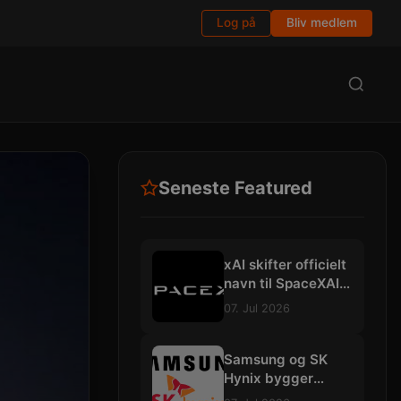
Log på
Bliv medlem
Seneste Featured
xAI skifter officielt
navn til SpaceXAI:
Planlægger
07. Jul 2026
gigantiske
datacentre i
rummet
Samsung og SK
Hynix bygger
mega-fabrikker for