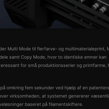
er Multi Mode til flerfarve- og multimaterialeprint, 
e dele samt Copy Mode, hvor to identiske emner kan
interessant for små produktionsserier og printfarme,
 på omkring fem sekunder ved hjælp af en patenter
ver virksomheden, at systemet genererer væsentli
rveløsninger baseret på filamentskiftere.