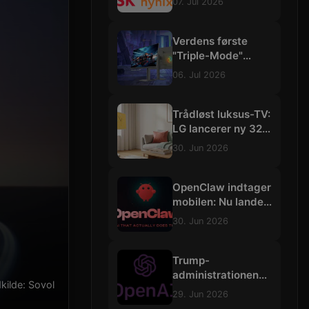
07. Jul 2026
3500 trillioner
kroner
Verdens første
"Triple-Mode"
gamingskærm:
06. Jul 2026
Philips Evnia skruer
op til vilde 540 Hz
Trådløst luksus-TV:
LG lancerer ny 32-
tommers
30. Jun 2026
"StanbyME"-
skærm med 4K og
batteri
OpenClaw indtager
mobilen: Nu lander
de selvstændige
30. Jun 2026
AI-agenter på iOS
og Android
Trump-
administrationen
dkilde: Sovol
bremser
29. Jun 2026
udrulningen af