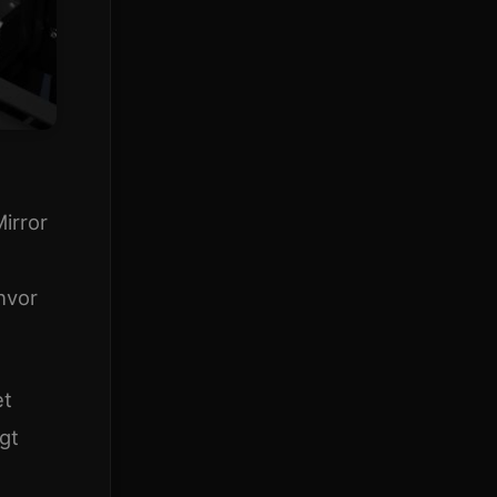
Mirror
 hvor
et
gt