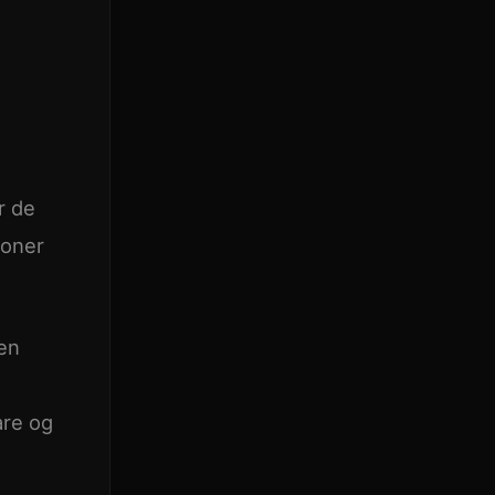
r de
ioner
den
are og