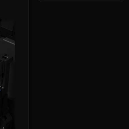
skaberens
allerførste AI-chip