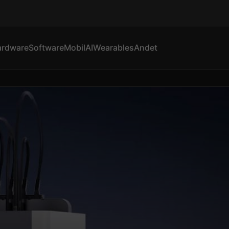
ardware
Software
Mobil
AI
Wearables
Andet