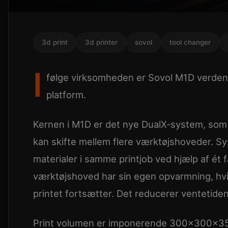
3d print
3d printer
sovol
tool changer
I
følge virksomheden er Sovol M1D verdens 
platform.
Kernen i M1D er det nye DualX-system, som 
kan skifte mellem flere værktøjshoveder. Sys
materialer i samme printjob ved hjælp af ét 
værktøjshoved har sin egen opvarmning, hvi
printet fortsætter. Det reducerer ventetiden
Print volumen er imponerende 300x300x350