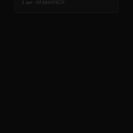
2. jun - 07:52
213
0