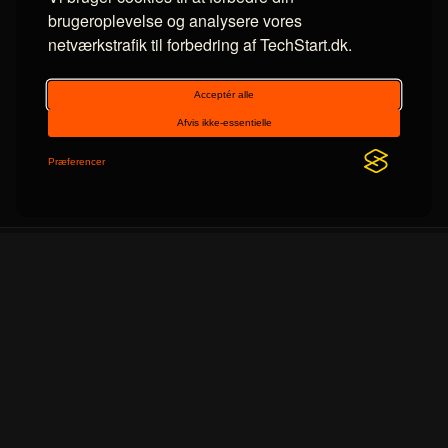
brugeroplevelse og analysere vores
netværkstrafik til forbedring af TechStart.dk.
Om TechStart
v2.10
Dansk nyhedsportal med nyheder indenfor IT og
teknologi.
Lanceret i 2014 med den samme mission som i dag: At