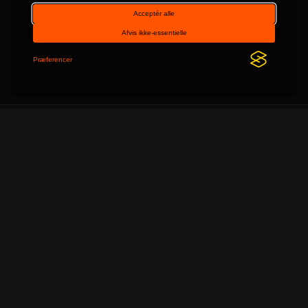
Om TechStart
v2.10
Dansk nyhedsportal med nyheder indenfor IT og
teknologi.
Lanceret i 2014 med den samme mission som i dag: At
være det bedste danske nyhedssite med fokus på
teknologiske nyheder.