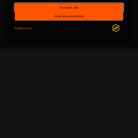
Om TechStart
v2.10
Dansk nyhedsportal med nyheder indenfor IT og
teknologi.
Lanceret i 2014 med den samme mission som i dag: At
være det bedste danske nyhedssite med fokus på
teknologiske nyheder.