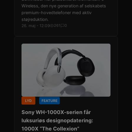
Wireless, den nye generation af selskabets
premium-hovedtelefoner med aktiv
støjreduktion.
26. maj - 12:09
261
0
LYD
FEATURE
Sony WH-1000X-serien får
luksuriøs designopdatering:
1000X “The Collexion”