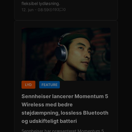
fleksibel lydløsning.
12. jun - 08:59
193
0
LYD
FEATURE
Sennheiser lancerer Momentum 5
Wireless med bedre
støjdæmpning, lossless Bluetooth
og udskifteligt batteri
Sennheiser har præsenteret Momentum 5