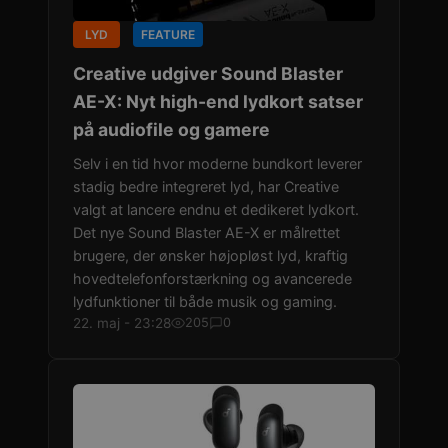
LYD
FEATURE
Creative udgiver Sound Blaster
AE-X: Nyt high-end lydkort satser
på audiofile og gamere
Selv i en tid hvor moderne bundkort leverer
stadig bedre integreret lyd, har Creative
valgt at lancere endnu et dedikeret lydkort.
Det nye Sound Blaster AE-X er målrettet
brugere, der ønsker højopløst lyd, kraftig
hovedtelefonforstærkning og avancerede
lydfunktioner til både musik og gaming.
22. maj - 23:28
205
0