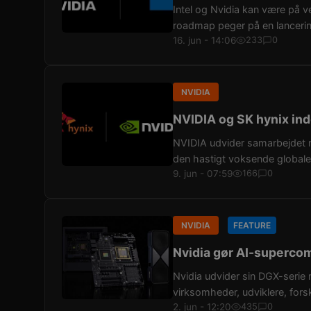
Intel og Nvidia kan være på v
roadmap peger på en lancerin
16. jun - 14:06
233
0
NVIDIA
NVIDIA og SK hynix in
NVIDIA udvider samarbejdet me
den hastigt voksende globale 
9. jun - 07:59
166
0
NVIDIA
FEATURE
Nvidia gør AI-supercom
Nvidia udvider sin DGX-serie 
virksomheder, udviklere, forsk
2. jun - 12:20
435
0