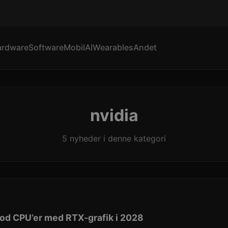
ardware
Software
Mobil
AI
Wearables
Andet
nvidia
5 nyheder i denne kategori
 mod CPU’er med RTX-grafik i 2028