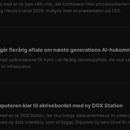
ej med en ny type x86-chip, der kombinerer Intel-processorkerner 
g i første kvartal 2028, muligvis med en præsentation på CES.
dgår flerårig aftale om næste generations AI-hukom
d sydkoreanske SK hynix i en flerårig teknologiaftale, der skal sik
AI-infrastruktur.
puteren klar til skrivebordet med ny DGX Station
med en ny DGX Station, der skal bringe datacenterklasse AI-ydelse 
ere og data scientists, som vil bygge, finjustere og køre store AI-m