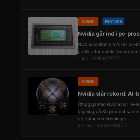
NVIDIA
FEATURE
Nvidia går ind i pc-pr
Nvidia udvider sin rolle i p
grafik, stor samlet hukommel
1. jun - 11:16
259
0
NVIDIA
Nvidia slår rekord: AI
Chipgiganten Nvidia har levere
stigning på 85 procent samme
og datacenterløsninger.
22. maj - 23:33
198
0