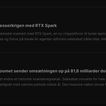
ocessorkrigen med RTX Spark
c-markedet markant med RTX Spark, en ny chipplatform til tynde l
se og fokus på lokale AI-agenter udfordre selskabet både Intel, 
-boomet sender omsætningen op på 81,6 milliarder dol
t endnu et historisk kvartalsregnskab. Selskabet omsatte for hele 81
nlignet med samme periode sidste år. Den massive vækst drives fo