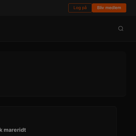
Log på
Bliv medlem
sk mareridt