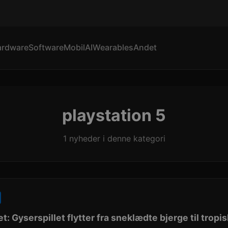
ardware
Software
Mobil
AI
Wearables
Andet
playstation 5
1 nyheder i denne kategori
: Gyserspillet flytter fra sneklædte bjerge til tropi