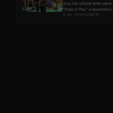
Sony har officielt løftet sløre
"State of Play"-præsentation, 
3. jun - 17:01
238
0