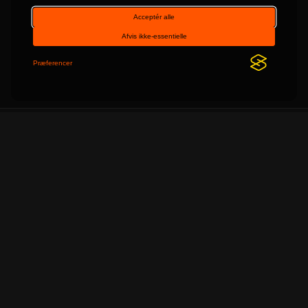
Om TechStart
v2.10
Dansk nyhedsportal med nyheder indenfor IT og
teknologi.
Lanceret i 2014 med den samme mission som i dag: At
være det bedste danske nyhedssite med fokus på
teknologiske nyheder.