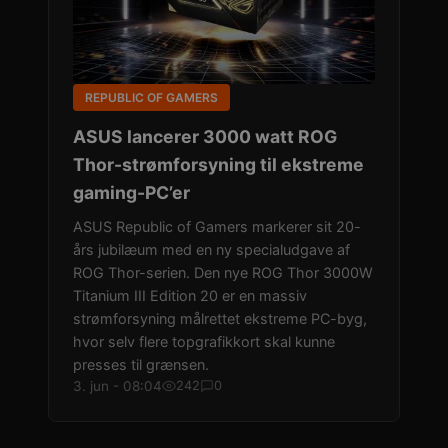
REPUBLIC OF GAMERS
ASUS lancerer 3000 watt ROG
Thor-strømforsyning til ekstreme
gaming-PC’er
ASUS Republic of Gamers markerer sit 20-
års jubilæum med en ny specialudgave af
ROG Thor-serien. Den nye ROG Thor 3000W
Titanium III Edition 20 er en massiv
strømforsyning målrettet ekstreme PC-byg,
hvor selv flere topgrafikkort skal kunne
presses til grænsen.
3. jun - 08:04
242
0