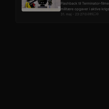
Flashback til Terminator-film
militære opgaver i aktive krig
31. maj - 23:27
285
0