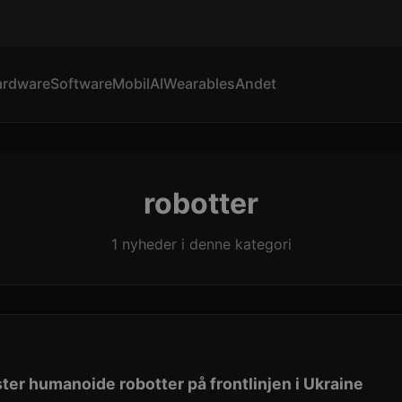
ardware
Software
Mobil
AI
Wearables
Andet
robotter
1 nyheder i denne kategori
ter humanoide robotter på frontlinjen i Ukraine