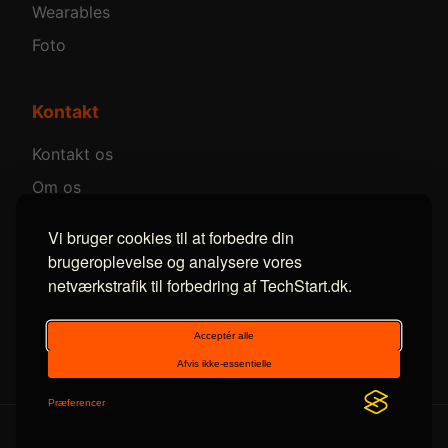
Wearables
Foto
Kontakt
Kontakt os
Om os
Annoncer
Vi bruger cookies til at forbedre din
brugeroplevelse og analysere vores
netværkstrafik til forbedring af TechStart.dk.
Følg os
Facebook
LinkedIn
RSS
© 2014-2026 TechStart. Alle rettigheder forbeholdes.