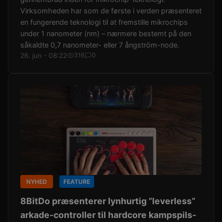
Virksomheden har som de første i verden præsenteret
en fungerende teknologi til at fremstille mikrochips
under 1 nanometer (nm) – nærmere bestemt på den
såkaldte 0,7 nanometer- eller 7 ångström-node.
26. jun - 08:22
316
0
NYHED
FEATURE
8BitDo præsenterer lynhurtig ”leverless”
arkade-controller til hardcore kampspils-