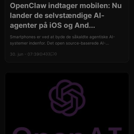
OpenClaw indtager mobilen: Nu
lander de selvstændige AI-
agenter på iOS og And...
Smartphones er ved at byde de såkaldte agentiske AI-
systemer indenfor. Det open source-baserede AI-
automatiseringsprojekt OpenClaw har netop lanceret
30. jun - 07:39
433
0
officielle, selvstændige apps til både iOS og Android.