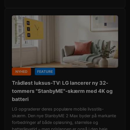
NYHED
FEATURE
Trådløst luksus-TV: LG lancerer ny 32-
tommers "StanbyME"-skærm med 4K og
batteri
LG opgraderer deres populære mobile livsstils-
skærm. Den nye StanbyME 2 Max byder på markante
forbedringer af både opløsning, størrelse og
batterilevetid – men prislappen er også i den høje