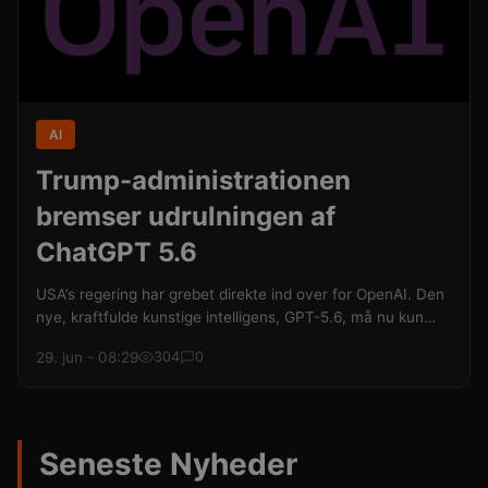
AI
Trump-administrationen
bremser udrulningen af
ChatGPT 5.6
USA’s regering har grebet direkte ind over for OpenAI. Den
nye, kraftfulde kunstige intelligens, GPT-5.6, må nu kun
udgives i en strengt kontrolleret testfase til partnere, som
29. jun - 08:29
304
0
er godkendt af Det Hvide Hus.
Seneste Nyheder