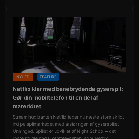
NYHED
FEATURE
Netflix klar med banebrydende gyserspil:
Gør din mobiltelefon til en del af
mareridtet
Streaminggiganten Netflix tager nu næste store skridt
ind på spilmarkedet med afsløringen af gyserspillet
Unhinged. Spillet er udviklet af Night School – det
roste studie bag Oxenfree-serien, som Netflix