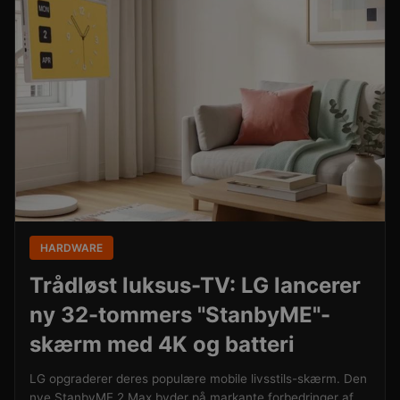
HARDWARE
Trådløst luksus-TV: LG lancerer
ny 32-tommers "StanbyME"-
skærm med 4K og batteri
LG opgraderer deres populære mobile livsstils-skærm. Den
nye StanbyME 2 Max byder på markante forbedringer af