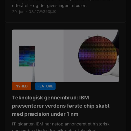
efteråret – og der gives ingen refusion.
29. jun - 08:17
293
0
NYHED
FEATURE
Teknologisk gennembrud: IBM
præsenterer verdens første chip skabt
med præcision under 1 nm
IT-giganten IBM har netop annonceret et historisk
gennembrud inden for mikrochip-teknologi.