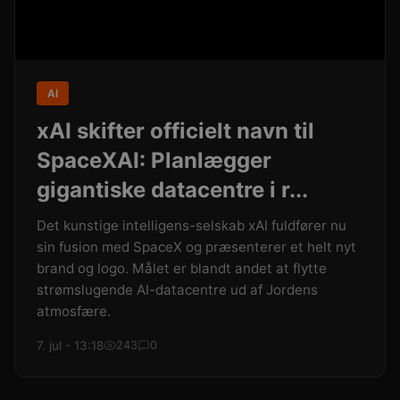
AI
xAI skifter officielt navn til
SpaceXAI: Planlægger
gigantiske datacentre i r...
Det kunstige intelligens-selskab xAI fuldfører nu
sin fusion med SpaceX og præsenterer et helt nyt
brand og logo. Målet er blandt andet at flytte
strømslugende AI-datacentre ud af Jordens
atmosfære.
7. jul - 13:18
243
0