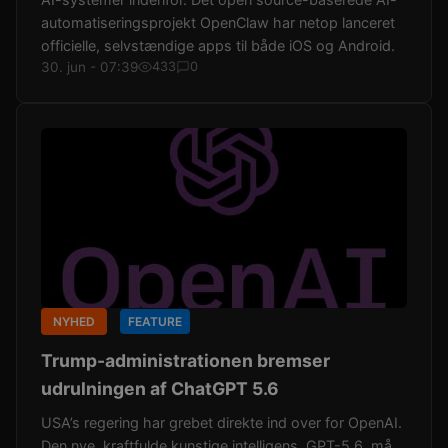
automatiseringsprojekt OpenClaw har netop lanceret
officielle, selvstændige apps til både iOS og Android.
30. jun - 07:39
433
0
NYHED
FEATURE
Trump-administrationen bremser
udrulningen af ChatGPT 5.6
USA’s regering har grebet direkte ind over for OpenAI.
Den nye, kraftfulde kunstige intelligens, GPT-5.6, må