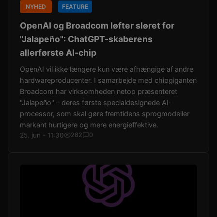
NYHED
FEATURE
OpenAI og Broadcom løfter sløret for
"Jalapeño": ChatGPT-skaberens
allerførste AI-chip
OpenAI vil ikke længere kun være afhængige af andre
hardwareproducenter. I samarbejde med chipgiganten
Broadcom har virksomheden netop præsenteret
"Jalapeño" – deres første specialdesignede AI-
processor, som skal gøre fremtidens sprogmodeller
markant hurtigere og mere energieffektive.
25. jun - 11:30
282
0