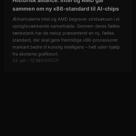
Historisk alliance: Intel og AMD går
sammen om ny x86-standard til AI-chips
Ærkerivalerne Intel og AMD begraver stridsøksen i et
opsigtsvækkende samarbejde. Gennem deres fælles
tænketank har de netop præsenteret en ny, fælles
standard, der skal gøre fremtidige x86-processorer
markant bedre til kunstig intelligens – helt uden hjælp
fra eksterne grafikkort.
23. jun - 12:58
325
0