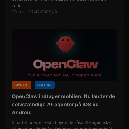
ende.
30. jun - 07:47
306
0
NYHED
FEATURE
OpenClaw indtager mobilen: Nu lander de
selvstændige AI-agenter på iOS og
Android
Smartphones er ved at byde de såkaldte agentiske
AI-systemer indenfor. Det open source-baserede AI-